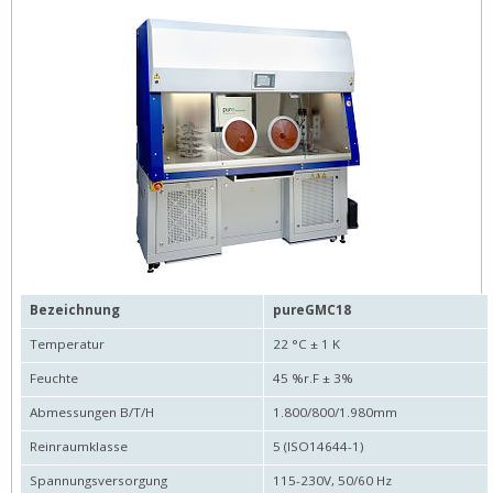
Bezeichnung
pureGMC18
Temperatur
22 °C ± 1 K
Feuchte
45 %r.F ± 3%
Abmessungen B/T/H
1.800/800/1.980mm
Reinraumklasse
5 (ISO14644-1)
Spannungsversorgung
115-230V, 50/60 Hz